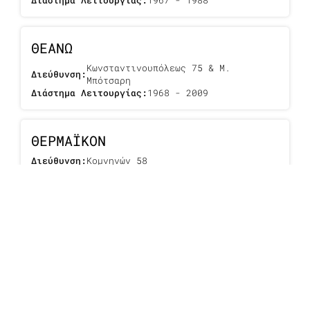
ΘΕΑΝΩ
Κωνσταντινουπόλεως 75 & Μ.
Διεύθυνση:
Μπότσαρη
Διάστημα Λειτουργίας:
1968 - 2009
ΘΕΡΜΑΪΚΟΝ
Διεύθυνση:
Κομνηνών 58
Διάστημα Λειτουργίας:
1954 - 1977
ΘΥΜΕΛΗ
Διεύθυνση:
Π. Πατρών Γερμανού 39
Διάστημα Λειτουργίας:
1966 - 1993
1
2