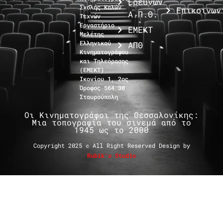
Ερευνών
Σχολής Καλών
Επικοινων
Α.Π.Θ.
Τεχνών
Εργαστήριο
ΕΜΕΚΤ
Μελέτης
Ελληνικού
ΑΠΘ
Κινηματογράφου
και Τηλεόρασης
(ΕΜΕΚΤ)
Ικονίου 1, 2ος
Όροφος 564 30
Σταυρούπολη
Οι Κινηματογράφοι της Θεσσαλονίκης:
Μια τοπογραφία του σινεμά από το
1945 ως το 2000
Copyright 2025 © All Right Reserved Design by
Rubik's Studio