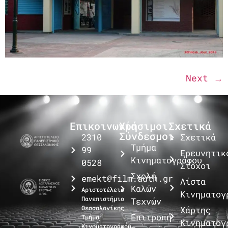
Next
→
Επικοινωνία
Χρήσιμοι
Σχετικά
Σύνδεσμοι
2310
Σχετικά
Τμήμα
99
Ερευνητικ
Κινηματογράφου
0528
Στόχοι
Σχολή
emekt@film.auth.gr
Λίστα
Καλών
Αριστοτέλειο
Κινηματογ
Πανεπιστήμιο
Τεχνών
Θεσσαλονίκης
Χάρτης
Επιτροπή
Τμήμα
Κινηματογ
Κινηματογράφου