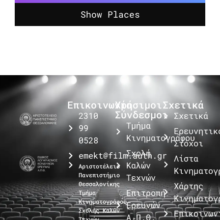
Show Places
Επικοινωνία
Χρήσιμοι
Σχετικά
Σύνδεσμοι
2310
Σχετικά
Τμήμα
99
Ερευνητικ
Κινηματογράφου
0528
Στόχοι
Σχολή
emekt@film.auth.gr
Λίστα
Καλών
Αριστοτέλειο
Κινηματογ
Πανεπιστήμιο
Τεχνών
Θεσσαλονίκης
Χάρτης
Επιτροπή
Τμήμα
Κινηματογ
Κινηματογράφου
Ερευνών
Σχολής Καλών
Επικοινων
Α.Π.Θ.
Τεχνών