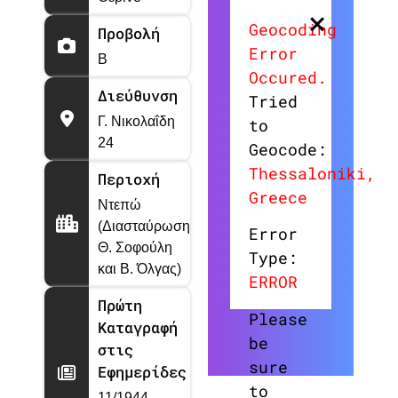
×
Geocoding
Προβολή
Error
Β
Occured.
Διεύθυνση
Tried
Γ. Νικολαΐδη
to
24
Geocode:
Thessaloniki,
Περιοχή
Greece
Ντεπώ
(Διασταύρωση
Error
Θ. Σοφούλη
Type:
και Β. Όλγας)
ERROR
Πρώτη
Please
Καταγραφή
be
στις
sure
Εφημερίδες
to
11/1944