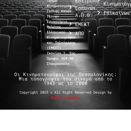
Επιτροπή
Τμήμα
Κινηματογ
Κινηματογράφου
Ερευνών
Σχολής Καλών
Επικοινων
Α.Π.Θ.
Τεχνών
Εργαστήριο
ΕΜΕΚΤ
Μελέτης
Ελληνικού
ΑΠΘ
Κινηματογράφου
και Τηλεόρασης
(ΕΜΕΚΤ)
Ικονίου 1, 2ος
Όροφος 564 30
Σταυρούπολη
Οι Κινηματογράφοι της Θεσσαλονίκης:
Μια τοπογραφία του σινεμά από το
1945 ως το 2000
Copyright 2025 © All Right Reserved Design by
Rubik's Studio