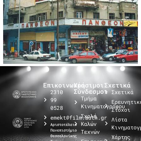
Επικοινωνία
Χρήσιμοι
Σχετικά
Σύνδεσμοι
2310
Σχετικά
Τμήμα
99
Ερευνητικ
Κινηματογράφου
0528
Στόχοι
Σχολή
emekt@film.auth.gr
Λίστα
Καλών
Αριστοτέλειο
Κινηματογ
Πανεπιστήμιο
Τεχνών
Θεσσαλονίκης
Χάρτης